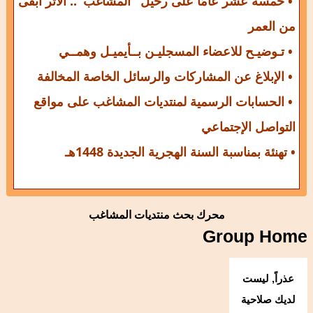
• خمسة عشر عامًا على رحيل "المشاغب".. الأثر أبقى
من العمر
• تـوضيـح للاعضاء المسجليـن بــأيميـل وهمــي
• الإبلاغ عن المشاركات والرسائل الخاصة المخالفة
• الحسابات الرسمية لمنتديات المشاغب على مواقع
التواصل الإجتماعي
• تهنئة بمناسبة السنة الهجرية الجديدة 1448هـ
محرك بحث منتديات المشاغب
Group Home
عذراً, ليست
لديك صلاحية