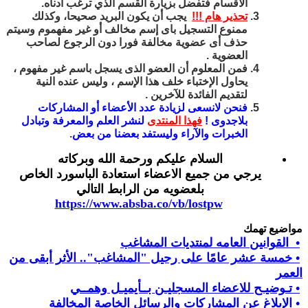
الأقسام فتفضل بزيارة القسم الذي ترغب أدناه.
تحذير هام !!!
يجب أن يكون البريد صحيحا، وكذلك
ممنوع التسجيل باى إسم مخالف أو غير مفهموم وسيتم
حذف أى عضوية مخالفة فورا دون الرجوع لصاحب
العضوية .
فمن المعلوم أن العضو الذى يسجل باسم غير مفهوم ،
يحاول الإختباء خلف هذا الإسم ، وليس عنده النية
لتقديم الفائدة للآخرين .
فنحن لانسعى لزيادة عدد الأعضاء أو المشاركات
بلاجدوى !
فهذا المنتدى
لنشر العلم والمعرفة وتبادل
الخبرات والآراء وليستفد بعضنا من بعض
.
السلام عليكم ورحمة الله وبركاته
يرجي من جميع الاعضاء استعادة الباسورد الخاص
بلعضويه من الرابط التالي
https://www.absba.co/vb/lostpw
مواضيع تهمك
• القوانين العامه لمنتديات المشاغب
• خمسة عشر عامًا على رحيل "المشاغب".. الأثر أبقى من
العمر
• تـوضيـح للاعضاء المسجليـن بــأيميـل وهمــي
• الإبلاغ عن المشاركات والرسائل الخاصة المخالفة