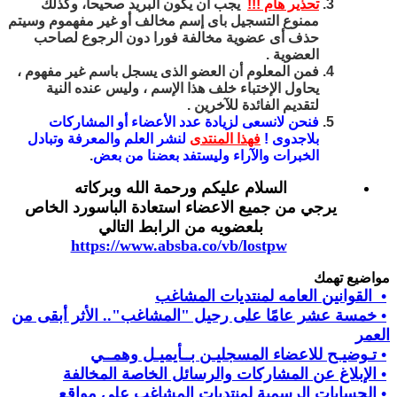
تحذير هام !!!
يجب أن يكون البريد صحيحا، وكذلك
ممنوع التسجيل باى إسم مخالف أو غير مفهموم وسيتم
حذف أى عضوية مخالفة فورا دون الرجوع لصاحب
العضوية .
فمن المعلوم أن العضو الذى يسجل باسم غير مفهوم ،
يحاول الإختباء خلف هذا الإسم ، وليس عنده النية
لتقديم الفائدة للآخرين .
فنحن لانسعى لزيادة عدد الأعضاء أو المشاركات
بلاجدوى !
فهذا المنتدى
لنشر العلم والمعرفة وتبادل
الخبرات والآراء وليستفد بعضنا من بعض
.
السلام عليكم ورحمة الله وبركاته
يرجي من جميع الاعضاء استعادة الباسورد الخاص
بلعضويه من الرابط التالي
https://www.absba.co/vb/lostpw
مواضيع تهمك
• القوانين العامه لمنتديات المشاغب
• خمسة عشر عامًا على رحيل "المشاغب".. الأثر أبقى من
العمر
• تـوضيـح للاعضاء المسجليـن بــأيميـل وهمــي
• الإبلاغ عن المشاركات والرسائل الخاصة المخالفة
• الحسابات الرسمية لمنتديات المشاغب على مواقع