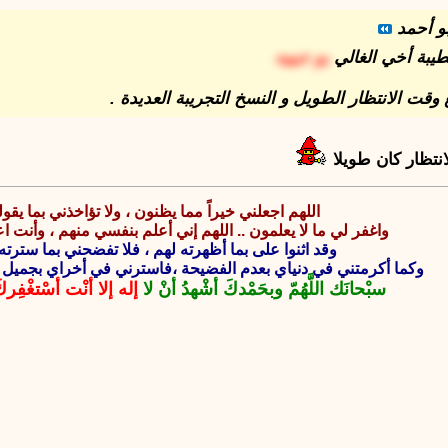
و أحمد
طيبة أخي الغالي
بو حبيبه
قت الانتظار الطويل و النسخ التجريبة العديدة .
انتظار كان طويلا
اللهم اجعلني خيراً مما يظنون ، ولا تؤاخذني بما يقول
واغفر لي ما لا يعلمون .. اللهم إني أعلم بنفسي منهم ، وأنت 
وقد اثنوا على بما أظهرته لهم ، فلا تفضحني بما سترته
وكما أكرمتني في دنياي بعدم الفضيحة ،فاسترني في أخراي بجميل 
سبْحانَك اللَّهُمّ وبحَمْدكَ أشْهدُ أنْ لا
إله إلا أنْت أسْتغْفِرك