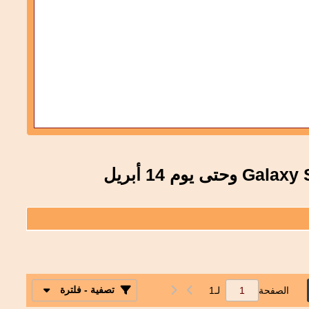
تصفية - فلترة
الصفحة
لـ
1