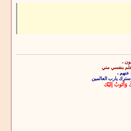
ون ،
اعلم بنفسي مني
 عنهم ،
سترك يارب العالمين
َ وَأتَوبُ إليْك