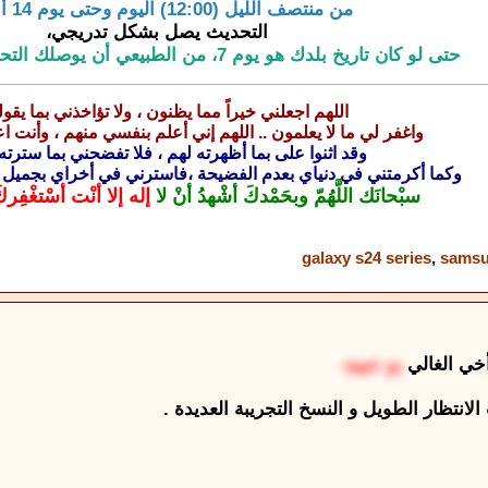
من منتصف الليل (12:00) اليوم وحتى يوم 14 أبريل.
التحديث يصل بشكل تدريجي،
حتى لو كان تاريخ بلدك هو يوم 7، من الطبيعي أن يوصلك التحديث في يوم 8 أو 9
اللهم اجعلني خيراً مما يظنون ، ولا تؤاخذني بما يقول
واغفر لي ما لا يعلمون .. اللهم إني أعلم بنفسي منهم ، وأنت 
وقد اثنوا على بما أظهرته لهم ، فلا تفضحني بما سترته
وكما أكرمتني في دنياي بعدم الفضيحة ،فاسترني في أخراي بجميل 
سبْحانَك اللَّهُمّ وبحَمْدكَ أشْهدُ أنْ لا
إله إلا أنْت أسْتغْفِرك
galaxy s24 series
,
samsu
أخي الغالي
بو حبيبه
انتظار الطويل و النسخ التجريبة العديدة .