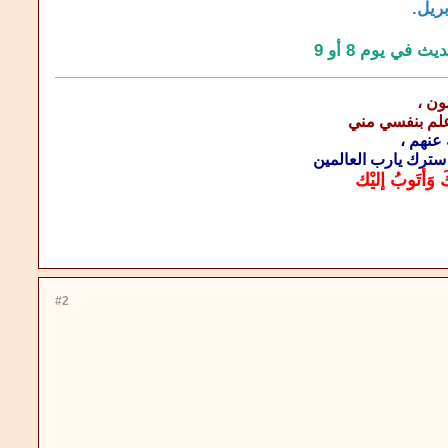
ون ،
اعلم بنفسي مني
 عنهم ،
سترك يارب العالمين
َ وَأتَوبُ إليْك
#2