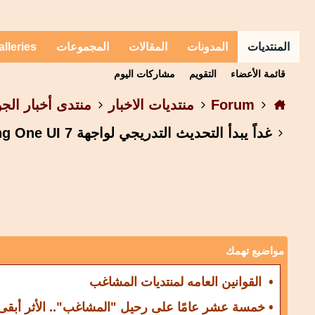
المنتديات
المدونات
المقالات
المجموعات
alleries
قائمة الأعضاء
التقويم
مشاركات اليوم
Forum
منتديات الاخبار
منتدى أخبار الجو
غداً يبدأ التحديث التدريجي لواجهة Samsung One UI 7 للهواتف الرائدة Galaxy S24 Series وحتى يوم 14 أبريل
مواضيع تهمك
• القوانين العامه لمنتديات المشاغب
• خمسة عشر عامًا على رحيل "المشاغب".. الأثر أبقى