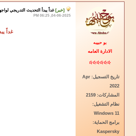
[خبر]
غداً يبدأ التحديث التدريجي لواجهة Samsung One UI 7 للهواتف الرائدة Galaxy S24 Series وحتى يوم 4
04-06-2025, 06:25 PM
غداً يبدأ التحدي
بو حبيبه
الادارة العامه
تاريخ التسجيل:
Apr
2022
المشاركات:
2159
نظام التشغيل:
Windows 11
برامج الحماية:
Kaspersky