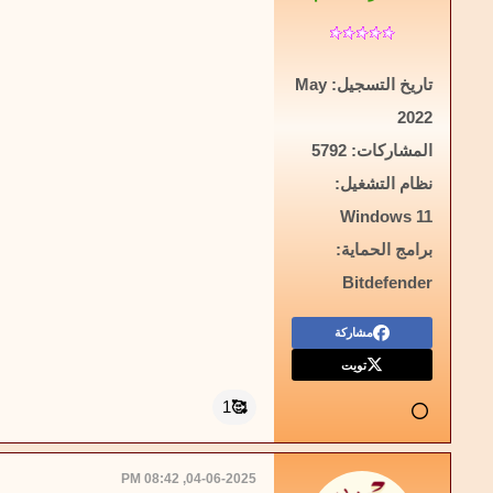
تاريخ التسجيل:
May
2022
المشاركات:
5792
نظام التشغيل:
Windows 11
برامج الحماية:
Bitdefender
مشاركة
تويت
🥰
1
04-06-2025, 08:42 PM